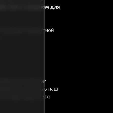
зинг авто с выкупом для
й и высокой процентной
.
робегом в отличном
режде чем попасть в наш
сле через выкуп авто