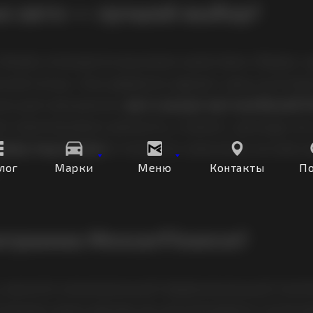
е авто — лучший выбор?
 Skoda отличаются высоким качеством сборки, 
ной сетью. Они уверенно держат цену на втори
ыми для программы
авто выкуп автомобилей 
т внепланового ремонта, а значит, расходы на
шину под выкуп
и получить максимум за свои 
лог
Марки
Меню
Контакты
П
.
ограмма MoscarFinance?
, вносите минимальный первоначальный платё
ечение срока аренды вы выплачиваете согласов