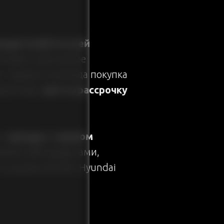
водителей по всей
плива и доступное
 Однако не всегда покупка
ернатива:
авто в рассрочку
ат
аренды с правом
еняя себя кредитами,
за руль Kia Rio, Hyundai