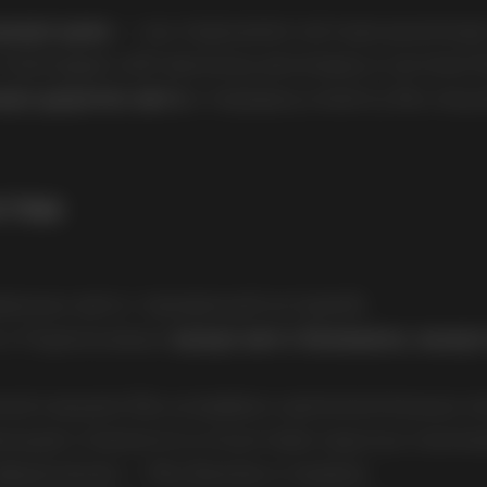
выкуп цена
— мы подскажем честную рыночную
 Благодаря собственному автопарку и системе 
куп дорогих авто
и передачу клиенту без лиш
ства
енных авто с прозрачной историей;
 и Подмосковью:
выкуп авто Балашиха
,
выкуп
ного выкупа без штрафов и дополнительных к
ксация стоимости и отсутствие скрытых платеж
оформления — без банков и справок;