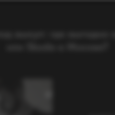
Html code will be here
д выкуп: где выгодно в
или Skoda в Москве?