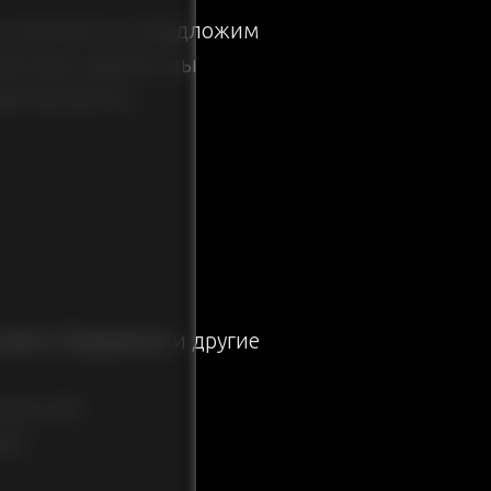
 стоимость и предложим
быстрых сделок, мы
ней волокиты.
 авто Подольск
и другие
омиссий;
ей;