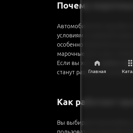
Почему марочны
Автомобили Kia, Hyundai и
условиям и широкой сервис
особенно привлекательн
марочные авто реже требую
Если вы хотите
купить ма
Главная
Ката
станут разумным выбором
Как работает пр
Вы выбираете автомобиль
пользоваться машиной. В т