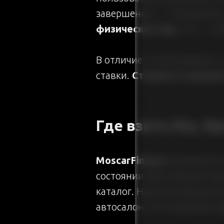
завершении — становитесь
физических лиц
, это — г
В отличие от автокредита,
ставки.
Стоимость выкупа
Где взять Kia, H
MoscarFinance
предлагает
состоянии. Все машины пр
каталог. Наша компания со
автосалон, что позволяет 