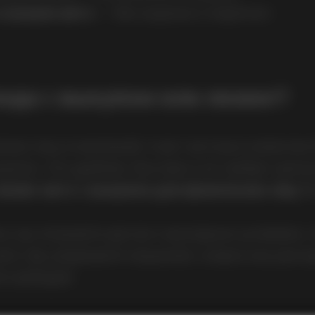
 выкупа авто
— без наценок и переплат.
нда с выкупом или лизинг?
ских лиц и компаний. А вот частным клиента
упом. Это удобнее, быстрее и не требует допо
изинг авто с выкупом для физических лиц
бе
ce, вы получаете доступ к выгодным условиям, 
вто. Вы управляете машиной, словно она уже 
й свободой.