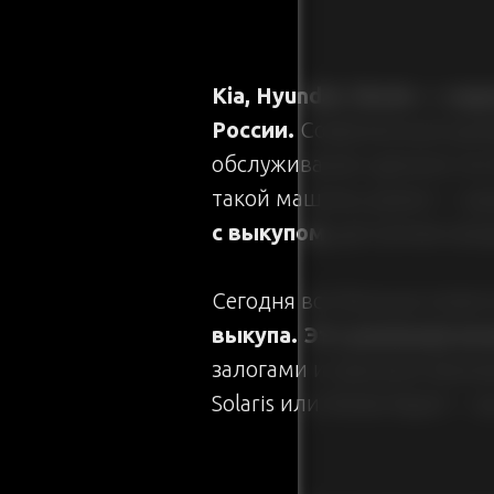
Kia, Hyundai, Skoda — м
России.
Современный диза
обслуживание сделали эти
такой машины разом — рац
с выкупом,
доступная кажд
Сегодня всё больше клиен
выкупа. Это реальная во
залогами и прочими банков
Solaris или Skoda Rapid — 