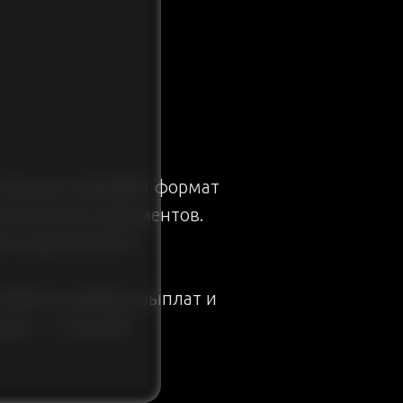
м больше подойдёт формат
лнительных документов.
з ограничений и
гибкому графику выплат и
ваша — с полной