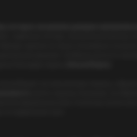
арки, которые заслужили доверие миллионов 
йн, надёжные моторы, экономичный расход то
 бренды одними из самых популярных на рынке.
иональное решение. Особенно если есть альт
ому благодаря сервису
MoscarFinance
.
тов выбирают не классическую покупку, а форм
зможность
купить машину под выкуп, не обрем
скими формальностями. И если вы хотите сесть 
вы на правильном пути.