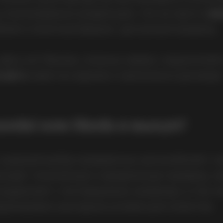
 полноправным владельцем. Это не просто
ли
ибкий и понятный формат, доступный каждому.
 здесь нет банков, сложных заявок, поручителе
 авто
известна заранее и прописана в договоре
yundai или Skoda в выкуп?
 широкий выбор проверенных автомобилей с п
оходят техническую и юридическую проверку, п
трудничает с поставщиками напрямую, в том чи
формировать выгодные условия для клиентов.