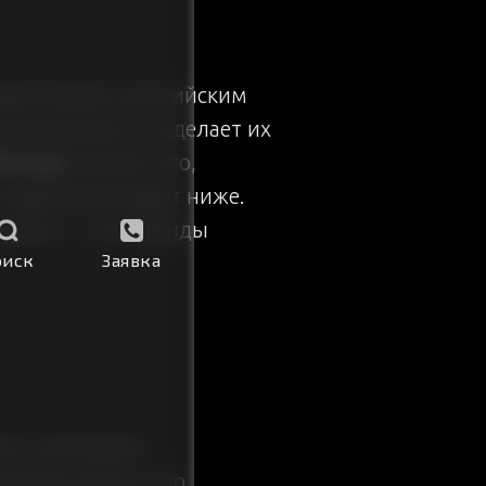
адаптацией к российским
чном рынке, что делает их
Москва
. Кроме того,
 содержание будут ниже.
деньги — эти бренды
оиск
Заявка
ж и начинаете
анную сумму, а по