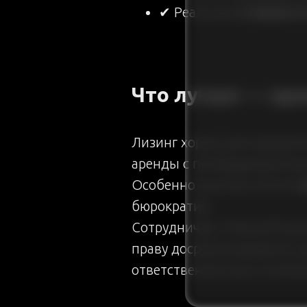
✔ Реальная
стоимость
Что лучше — аре
Лизинг хорош для юридиче
аренды с последующим вык
Особенно если вы хотите
л
бюрократии.
Сотрудничая с MoscarFinan
праву досрочно выкупить а
ответственностью и полно