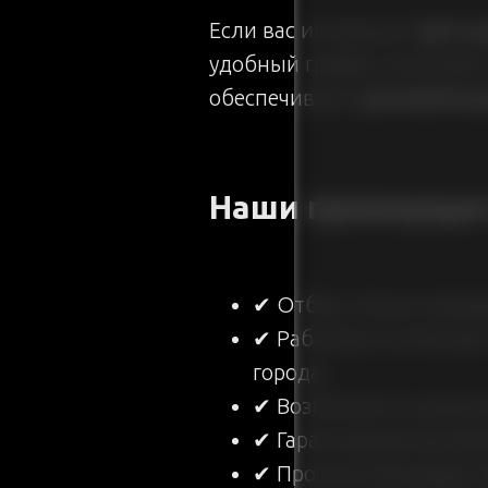
Если вас интересует
авто 
удобный график платежей.
обеспечиваем
срочный вы
Наши преимуще
✔ Отбор только провер
✔ Работаем по Москве
города;
✔ Возможность досроч
✔ Гарантированная фи
✔ Простая процедура 