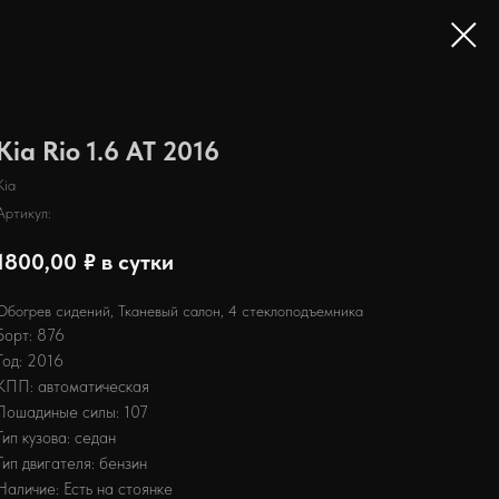
Kia Rio 1.6 AT 2016
Kia
Артикул:
1800,00
₽ в сутки
Обогрев сидений, Тканевый салон, 4 стеклоподъемника
Борт: 876
Год: 2016
КПП: автоматическая
Лошадиные силы: 107
Тип кузова: седан
Тип двигателя: бензин
Наличие: Есть на стоянке