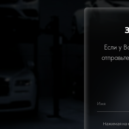
Если у В
отправьт
Нажимая на к